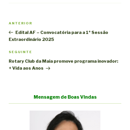
Navegação
Conteúdo
ANTERIOR
de
anterior
Edital AF – Convocatória para a 1ª Sessão
artigos
Extraordinário 2025
Conteúdo
SEGUINTE
seguinte
Rotary Club da Maia promove programa inovador:
+ Vida aos Anos
Mensagem de Boas Vindas