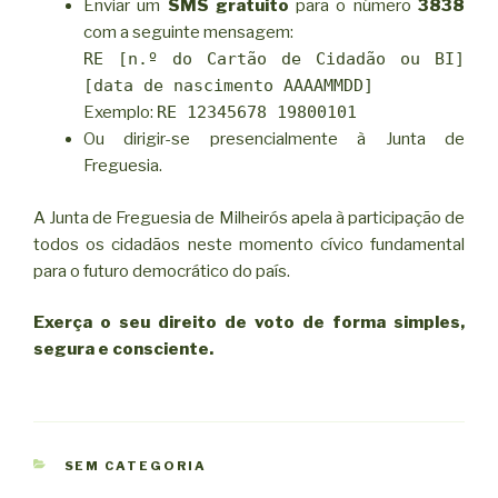
Enviar um
SMS gratuito
para o número
3838
com a seguinte mensagem:
RE [n.º do Cartão de Cidadão ou BI]
[data de nascimento AAAAMMDD]
Exemplo:
RE 12345678 19800101
Ou dirigir-se presencialmente à Junta de
Freguesia.
A Junta de Freguesia de Milheirós apela à participação de
todos os cidadãos neste momento cívico fundamental
para o futuro democrático do país.
Exerça o seu direito de voto de forma simples,
segura e consciente.
CATEGORIAS
SEM CATEGORIA