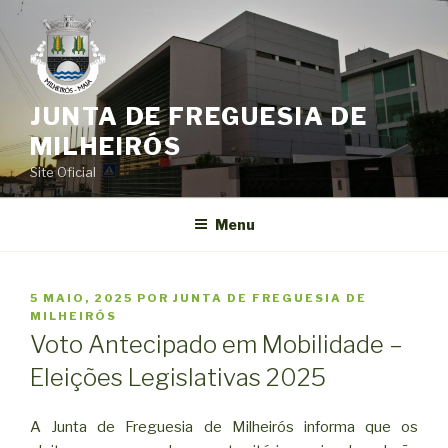
Saltar
para
o
conteúdo
JUNTA DE FREGUESIA DE
MILHEIRÓS
Site Oficial
Menu
PUBLICADO
5 MAIO, 2025
POR
JUNTA DE FREGUESIA DE
EM
MILHEIRÓS
Voto Antecipado em Mobilidade –
Eleições Legislativas 2025
A Junta de Freguesia de Milheirós informa que os