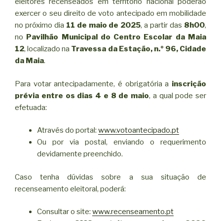
eleitores recenseados em território nacional poderão
exercer o seu direito de voto antecipado em mobilidade
no próximo dia
11 de maio de 2025
, a partir das
8h00
,
no
Pavilhão Municipal do Centro Escolar da Maia
12
, localizado na
Travessa da Estação, n.º 96, Cidade
da Maia
.
Para votar antecipadamente, é obrigatória a
inscrição
prévia entre os dias 4 e 8 de maio
, a qual pode ser
efetuada:
Através do portal:
www.votoantecipado.pt
Ou por via postal, enviando o requerimento
devidamente preenchido.
Caso tenha dúvidas sobre a sua situação de
recenseamento eleitoral, poderá:
Consultar o site:
www.recenseamento.pt