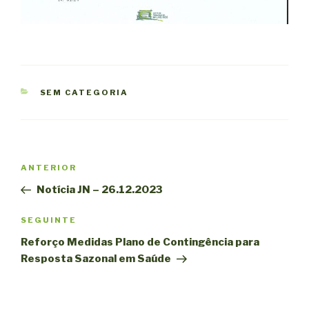
CATEGORIAS
SEM CATEGORIA
Navegação
Conteúdo
ANTERIOR
de
anterior
Notícia JN – 26.12.2023
artigos
Conteúdo
SEGUINTE
seguinte
Reforço Medidas Plano de Contingência para
Resposta Sazonal em Saúde