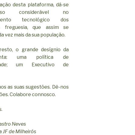
ação desta plataforma, dá-se
o considerável no
imento tecnológico dos
a freguesia, que assim se
a vez mais da sua população.
resto, o grande desígnio da
nta: uma política de
iedade; um Executivo de
os as suas sugestões. Dê-nos
iões. Colabore connosco.
s.
astro Neves
 JF de Milheirós