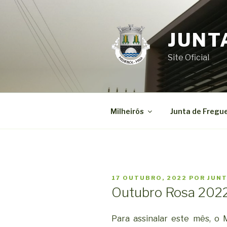
Saltar
para
o
JUNT
conteúdo
Site Oficial
Milheirós
Junta de Fregu
PUBLICADO
17 OUTUBRO, 2022
POR
JUNT
EM
Outubro Rosa 202
Para assinalar este mês, o