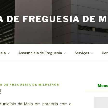
A DE FREGUESIA DE M
esia
Assembleia de Freguesia
Serviços
Con
A DE FREGUESIA DE MILHEIRÓS
Mens
2
 Município da Maia em parceria com a