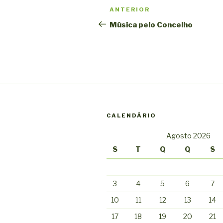
Navegação
Conteúdo
ANTERIOR
de
anterior
Música pelo Concelho
artigos
CALENDÁRIO
Agosto 2026
S
T
Q
Q
S
3
4
5
6
7
10
11
12
13
14
17
18
19
20
21