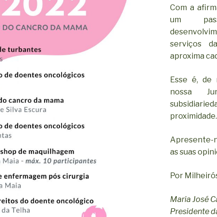
Com a afirm
um pass
desenvolv
serviços d
aproxima cad
Esse é, de 
nossa Ju
subsidiar
proximidade.
Apresente-n
as suas opin
Por Milheiró
Maria José C
Presidente da