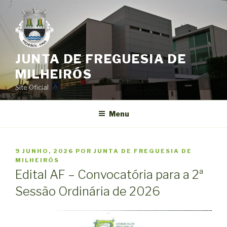
Saltar
para
o
conteúdo
JUNTA DE FREGUESIA DE
MILHEIRÓS
Site Oficial
Menu
PUBLICADO
9 JUNHO, 2026
POR
JUNTA DE FREGUESIA DE
EM
MILHEIRÓS
Edital AF – Convocatória para a 2ª
Sessão Ordinária de 2026