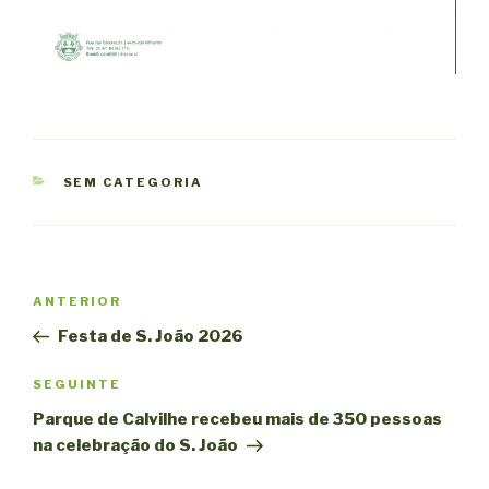
CATEGORIAS
SEM CATEGORIA
Navegação
Conteúdo
ANTERIOR
de
anterior
Festa de S. João 2026
artigos
Conteúdo
SEGUINTE
seguinte
Parque de Calvilhe recebeu mais de 350 pessoas
na celebração do S. João