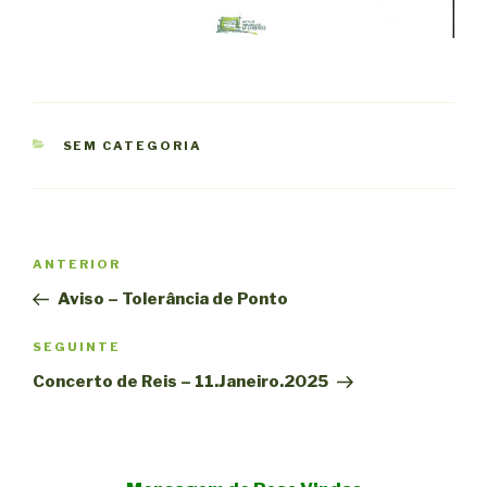
CATEGORIAS
SEM CATEGORIA
Navegação
Conteúdo
ANTERIOR
de
anterior
Aviso – Tolerância de Ponto
artigos
Conteúdo
SEGUINTE
seguinte
Concerto de Reis – 11.Janeiro.2025